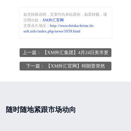
如无特殊说明，文章均为本站原创
，如若转载，请
注明出处：
XM外汇官网
文章永久地址：
http://www.detska-hriste.ds-
soft.info/index.php/news/1059.html
上一篇： 【XM外汇集团】4月24日美市更
新支撑阻力:18品种支撑阻力(金银铂钯原
下一篇： 【XM外汇官网】特朗普突然
油天然气铜及十大货币对)
&quot;服软&quot;!汽车关税大逆转背后暗
藏重大贸易协议,黄金面临抛售压力
随时随地紧跟市场动向