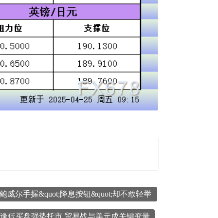
鲍威尔手握&quot;降息按钮&quot;却不敢轻举
行情,逢低买盘强势托市,贸易战与美元成关键变量